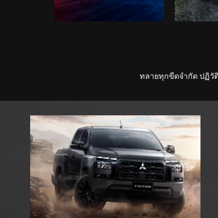
ทลายทุกขีดจํากัด ปฏิวัต